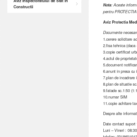
Aviz Inspectoratului de Stat in
Nota
: Aceste inform
Constructii
pentru PROTECTIA M
Aviz Protectia Med
Documente necesar
1.cerere solicitare a
2.fisa tehnica (daca 
3.copie certificat u
4.actul de proprietat
5.document notifica
6.anunt in presa cu 
7.plan de incadrare 
8.plan de situatie s
9.fatade sc.1:50 (1:
10.numar SIM
11.copie achitare ta
Despre alte informat
Date contact supo
Luni – Vineri : 08:3
telefon: 031860191