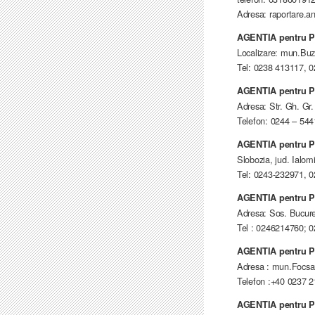
Adresa: raportare.anp
AGENTIA pentru 
Localizare: mun.Buza
Tel: 0238 413117, 
AGENTIA pentru
Adresa: Str. Gh. Gr.
Telefon: 0244 – 54
AGENTIA pentru 
Slobozia, jud. Ialomi
Tel: 0243-232971, 
AGENTIA pentru 
Adresa: Sos. Bucure
Tel : 0246214760; 
AGENTIA pentru
Adresa : mun.Focsani
Telefon :+40 0237 
AGENTIA pentru 