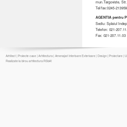
mun.Targoviste, Str.
Tel/fax:0245-21395
AGENTIA pentru 
Sediu: Splaiul Indep
Telefon: 021-207.11
Fax: 021-207.11.03
Arhitect | Proiecte case | Arhitectura | Amenajari Interioare Exterioare | Design | Proiectare | 
Realizate la birou arhitectura RSbA!