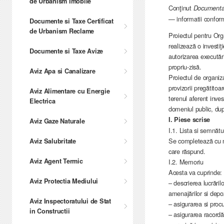
de Urbanism Imobile
Conţinut
Documentaţ
— informatii confo
Documente si Taxe Certificat
de Urbanism Reclame
Proiectul pentru Org
realizează o investiţ
Documente si Taxe Avize
autorizarea executări
propriu-zisă.
Aviz Apa si Canalizare
Proiectul de organiza
provizorii pregătitoa
Aviz Alimentare cu Energie
terenul aferent inves
Electrica
domeniul public, d
I. Piese scrise
Aviz Gaze Naturale
I.1. Lista si semnătur
Se completează cu nu
Aviz Salubritate
care răspund.
Aviz Agent Termic
I.2. Memoriu
Acesta va cuprinde:
Aviz Protectia Mediului
– descrierea lucrăril
amenajărilor si depo
Aviz Inspectoratului de Stat
– asigurarea si proc
in Constructii
– asigurarea racordăr