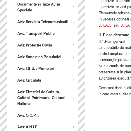
– precizări cu privir
Documente si Taxe Avize
– precizări privind p
Speciale
Elementele tehnice d
în vederea obţinerii 
Aviz Serviciu Telecomunicatii
D.T.A.C.
sau
D.T.A.
Aviz Transport Public
II. Piese desenate
II.1.Plan general
Aviz Protectie Civila
a) la lucrările de m
privind amplasarea ob
Aviz Sanatatea Populatiei
construcţiile provizor
b) la lucrările de ma
Aviz I.S.U. / Pompieri
prezentate si în plan
autorizarea executării
Aviz Circulatii
Daca mai doriti si alt
Aviz Directiei de Cultura,
in care aveti si alte
Culte si Patrimoniu Cultural
National
Aviz O.C.P.I.
Aviz A.N.I.F