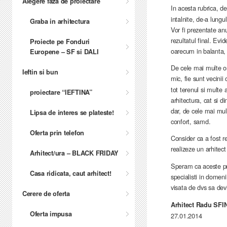
Alegere faza de proiectare
In acesta rubrica, d
intalnite, de-a lungul
Graba in arhitectura
Vor fi prezentate an
rezultatul final. Evi
Proiecte pe Fonduri
oarecum in balanta, 
Europene – SF si DALI
De cele mai multe ori
Ieftin si bun
mic, fie sunt vecinii
tot terenul si multe 
proiectare “IEFTINA”
arhitectura, cat si di
dar, de cele mai mul
Lipsa de interes se plateste!
confort, samd.
Oferta prin telefon
Consider ca a fost re
realizeze un arhitec
Arhitect/ura – BLACK FRIDAY
Speram ca aceste prim
Casa ridicata, caut arhitect!
specialisti in domeni
visata de dvs sa devi
Cerere de oferta
Arhitect Radu SF
Oferta impusa
27.01.2014