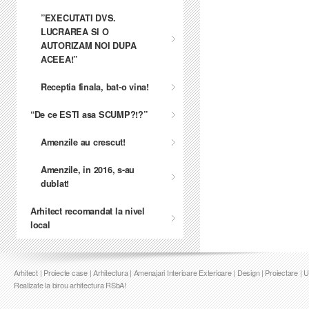
”EXECUTATI DVS.
LUCRAREA SI O
AUTORIZAM NOI DUPA
ACEEA!”
Receptia finala, bat-o vina!
“De ce ESTI asa SCUMP?!?”
Amenzile au crescut!
Amenzile, in 2016, s-au
dublat!
Arhitect recomandat la nivel
local
Arhitect | Proiecte case | Arhitectura | Amenajari Interioare Exterioare | Design | Proiectare | 
Realizate la birou arhitectura RSbA!