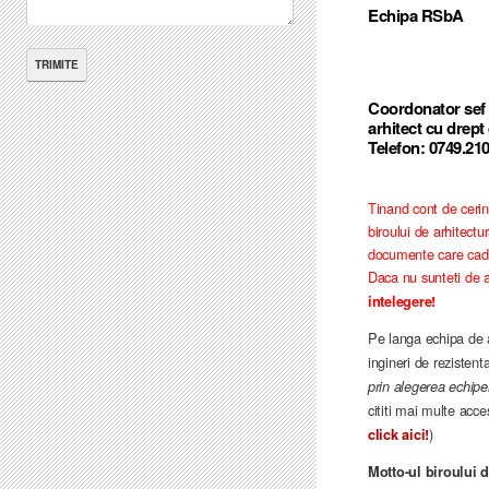
Echipa RSbA
Coordon
arhitect cu drep
Telefon
:
0749.21
Tinand cont de cerin
biroului de arhitectu
documente care cad su
Daca nu sunteti de 
intelegere!
Pe langa echipa de a
ingineri de rezistent
prin alegerea echipei
cititi mai multe acc
)
click aici!
Motto-ul biroului 