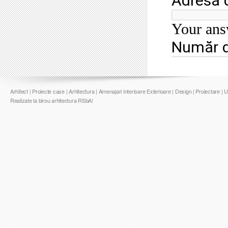
Arhitect | Proiecte case | Arhitectura | Amenajari Interioare Exterioare | Design | Proiectare | 
Realizate la birou arhitectura RSbA!