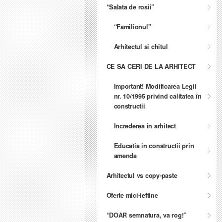
“Salata de rosii”
“Familionul”
Arhitectul si chitul
CE SA CERI DE LA ARHITECT
Important! Modificarea Legii
nr. 10/1995 privind calitatea în
constructii
Increderea in arhitect
Educatia in constructii prin
amenda
Arhitectul vs copy-paste
Oferte mici-ieftine
“DOAR semnatura, va rog!”