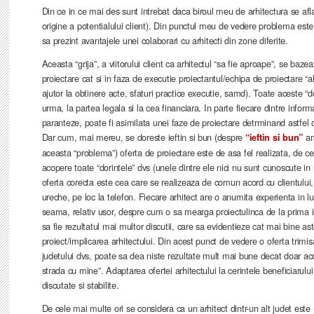
Din ce in ce mai des sunt intrebat daca biroul meu de arhitectura se afl
origine a potentialului client). Din punctul meu de vedere problema este p
sa prezint avantajele unei colaborari cu arhitecti din zone diferite.
Aceasta “grija”, a viitorului client ca arhitectul “sa fie aproape”, se baz
proiectare cat si in faza de executie proiectantul/echipa de proiectare “ala
ajutor la obtinere acte, sfaturi practice executie, samd). Toate aceste “d
urma, la partea legala si la cea financiara. In parte fiecare dintre inform
paranteze, poate fi asimilata unei faze de proiectare detrminand astfe
Dar cum, mai mereu, se doreste ieftin si bun (despre
am 
“ieftin si bun”
aceasta “problema”) oferta de proiectare este de asa fel realizata, de cel
acopere toate “dorintele” dvs (unele dintre ele nici nu sunt cunoscute 
oferta corecta este cea care se realizeaza de comun acord cu clientului, 
ureche, pe loc la telefon. Fiecare arhitect are o anumita experienta in luc
seama, relativ usor, despre cum o sa mearga proiectulinca de la prima in
sa fie rezultatul mai multor discutii, care sa evidentieze cat mai bine aste
proiect/implicarea arhitectului. Din acest punct de vedere o oferta trimisa
judetului dvs, poate sa dea niste rezultate mult mai bune decat doar acc
strada cu mine”. Adaptarea ofertei arhitectului la cerintele beneficiarului
discutate si stabilite.
De cele mai multe ori se considera ca un arhitect dintr-un alt judet es