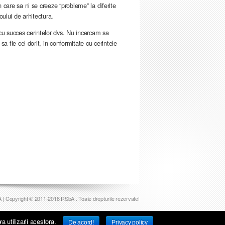
 care sa ni se creeze “probleme” la diferite
iroului de arhitectura.
cu succes cerintelor dvs. Nu incercam sa
a fie cel dorit, in conformitate cu cerintele
A
| Copyright © 2011-2018
RSbA
. Toate drepturile rezervate!
a utilizarii acestora.
De acord!
Privacy policy