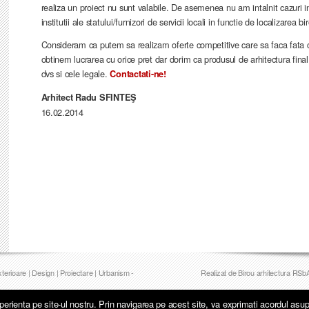
realiza un proiect nu sunt valabile. De asemenea nu am intalnit cazuri in
institutii ale statului/furnizori de servicii locali in functie de localizarea b
Consideram ca putem sa realizam oferte competitive care sa faca fata 
obtinem lucrarea cu orice pret dar dorim ca produsul de arhitectura final s
dvs si cele legale.
Contactati-ne!
Arhitect Radu SFINTEŞ
16.02.2014
Exterioare | Design | Proiectare | Urbanism -
Realizat de
Birou arhitectura RSb
erienta pe site-ul nostru. Prin navigarea pe acest site, va exprimati acordul asupr