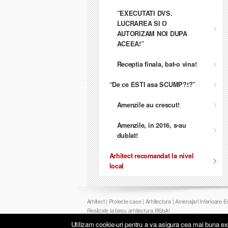
”EXECUTATI DVS.
LUCRAREA SI O
AUTORIZAM NOI DUPA
ACEEA!”
Receptia finala, bat-o vina!
“De ce ESTI asa SCUMP?!?”
Amenzile au crescut!
Amenzile, in 2016, s-au
dublat!
Arhitect recomandat la nivel
local
Arhitect | Proiecte case | Arhitectura | Amenajari Interioare 
Realizate la birou arhitectura RSbA!
Utilizam cookie-uri pentru a va asigura cea mai buna exp