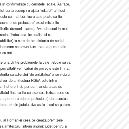
a in conformitate cu cerintele legale. As face,
i foarte scump nu ajuta “relatiei” arhitect-
, este cel mai bun lucru care poate sa fie
“pachetul de proiectare” exact misiunile
 diferite domenii, samd). Avand lucrari in mai
cta. Trebuie sa fim realisti si sa
blicitar) la sute de km distanta de sediul
dvs. Incercam sa prezentam toate argumentele
a cu noi.
te una dintre problemele la care trebuie sa va
pecialitati/ verificatori de proiecte este limitat
orita caracterului “de unicitatea” a serviciului
iroul de arhitectura RSbA este intr-o
. Indiferent de partea financiara sau de
ltatul final sa fie cel scontat. Exista zone de
a pentru predarea proiectului) dar acestea
boratori din judetul dvs astfel incat sa putem
oriu al Romaniei ceea ce creaza premizele
rea arhitectului intr-un anumit judet pentru a