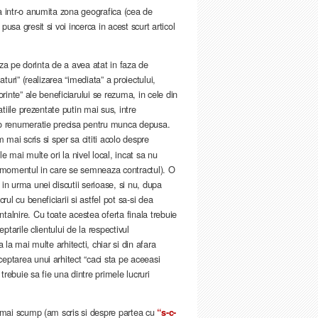
a intr-o anumita zona geografica (cea de
usa gresit si voi incerca in acest scurt articol
eaza pe dorinta de a avea atat in faza de
turi” (realizarea “imediata” a proiectului,
orinte” ale beneficiarului se rezuma, in cele din
atiile prezentate putin mai sus, intre
l o renumeratie precisa pentru munca depusa.
mai scris si sper sa cititi acolo despre
e mai multe ori la nivel local, incat sa nu
in momentul in care se semneaza contractul). O
in urma unei discutii serioase, si nu, dupa
rul cu beneficiarii si astfel pot sa-si dea
talnire. Cu toate acestea oferta finala trebuie
ptarile clientului de la respectivul
 la mai multe arhitecti, chiar si din afara
eptarea unui arhitect “caci sta pe aceeasi
 trebuie sa fie una dintre primele lucruri
te mai scump (am scris si despre partea cu
“s-c-