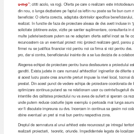
; cititi acolo, va rog). Oferta pe care o realizam este intotodeaun
u-m-p”
din nou, o lunga dezbatere pe faptul ca ieftin nu poate sa fie bun cum nic
beneficiar. O oferta corecta, adaptata dorintelor specifice beneficiarului
realizat. In functie de faza de proiectare aleasa de dvs aveti incluse in 
solicitate (obtinere avize, vizite pe santier suplimentare, consultanta in
multe judete/sectoare putem sa ne adaptam oferta astfel incat sa fie core
recunoastem ca un eventual proiect mic (proiect realizare gard, panou pu
firmei nu se justifica financiar nici pentru noi ca firma si nici pentru 
pro, dar si contra, beneficiarului inainte de a se lua decizia de a colabor
Alegerea echipei de proiectare pentru buna desfasurare a proiectului es
ganditi. Exista judete in care numarul arhitectilor/ inginerilor de diferite s
si acest lucru poate crea anumite preturi impuse la nivel local, tocmai dat
prestat. Din acest punct de vedere echipa de proiectare coordonata de b
optimizare continua putand sa ne relationam usor cu cerinte/bugetuli dvs
intentiile dvs calitatea proiectului nu va avea de suferit si speram ca rezu
unde putem reduce costurile (spre exemplu o perioada mai lunga asumat
vor fi discutate impreuna cu dvs. Incercam in continua sa gasim noi cola
obine eventual un pret si mai bun pentru respectiva zona.
Dreptul de semnatura al unui arhitect este recunoscut pe intregul terit
realizarii proiectarii, teoretic, oriunde. Impedidentele legata de localiza