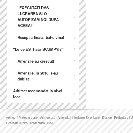
”EXECUTATI DVS.
LUCRAREA SI O
AUTORIZAM NOI DUPA
ACEEA!”
Receptia finala, bat-o vina!
“De ce ESTI asa SCUMP?!?”
Amenzile au crescut!
Amenzile, in 2016, s-au
dublat!
Arhitect recomandat la nivel
local
Arhitect | Proiecte case | Arhitectura | Amenajari Interioare Exterioare | Design | Proiectare | 
Realizate la birou arhitectura RSbA!