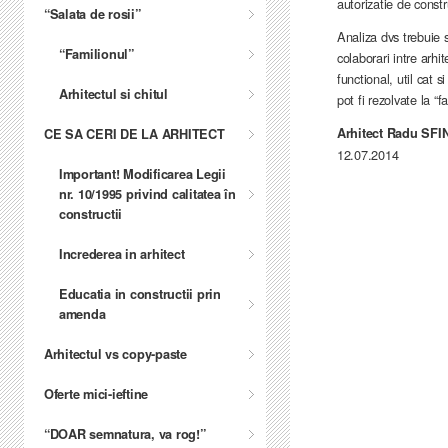
autorizatie de constr
“Salata de rosii”
Analiza dvs trebuie s
“Familionul”
colaborari intre arhi
functional, util cat 
Arhitectul si chitul
pot fi rezolvate la “f
Arhitect Radu SF
CE SA CERI DE LA ARHITECT
12.07.2014
Important! Modificarea Legii
nr. 10/1995 privind calitatea în
constructii
Increderea in arhitect
Educatia in constructii prin
amenda
Arhitectul vs copy-paste
Oferte mici-ieftine
“DOAR semnatura, va rog!”