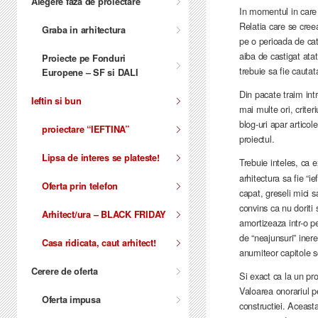
Alegere faza de proiectare
In momentul in care c
Relatia care se creea
Graba in arhitectura
pe o perioada de cate
aiba de castigat atat
Proiecte pe Fonduri
trebuie sa fie cautat
Europene – SF si DALI
Din pacate traim int
Ieftin si bun
mai multe ori, criter
blog-uri apar articol
proiectare “IEFTINA”
proiectul.
Lipsa de interes se plateste!
Trebuie inteles, ca e
arhitectura sa fie “i
Oferta prin telefon
capat, greseli mici 
convins ca nu doriti
Arhitect/ura – BLACK FRIDAY
amortizeaza intr-o p
de “neajunsuri” inere
Casa ridicata, caut arhitect!
anumiteor capitole sc
Cerere de oferta
Si exact ca la un pr
Valoarea onorariul p
Oferta impusa
constructiei. Aceasta