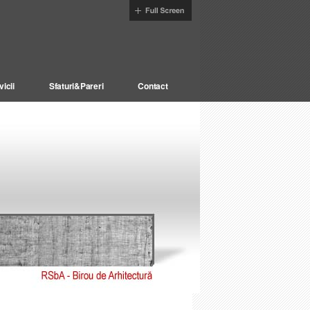
vicii
Sfaturi&Pareri
Contact