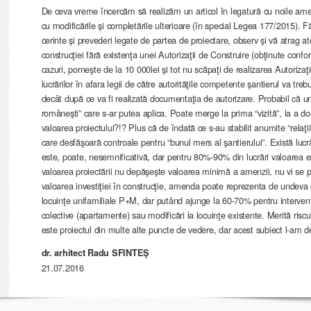
De ceva vreme încercăm să realizăm un articol în legatură cu noile amen
cu modificările şi completările ulterioare (în special Legea 177/2015). Fă
cerinte şi prevederi legate de partea de proiectare, observ şi vă atrag 
construcţiei fără existenţa unei Autorizaţii de Construire (obţinute conf
cazuri, porneşte de la 10 000lei şi tot nu scăpaţi de realizarea Autorizaţi
lucrărilor în afara legii de către autorităţile competente şantierul va trebu
decât după ce va fi realizată documentaţia de autorizare. Probabil că ur
româneşti” care s-ar putea aplica. Poate merge la prima “vizită”, la a do
valoarea proiectului?!? Plus că de îndată ce s-au stabilit anumite “relaţii
care desfăşoară controale pentru “bunul mers al şantierului”. Există luc
este, poate, nesemnificativă, dar pentru 80%-90% din lucrări valoarea e
valoarea proiectării nu depăşeşte valoarea minimă a amenzii, nu vi se p
valoarea investiţiei în construcţie, amenda poate reprezenta de undeva 
locuinţe unifamiliale P+M, dar putând ajunge la 60-70% pentru intervenţiil
colective (apartamente) sau modificări la locuinţe existente. Merită ri
este proiectul din multe alte puncte de vedere, dar acest subiect l-am de
dr. arhitect Radu SFINTEŞ
21.07.2016