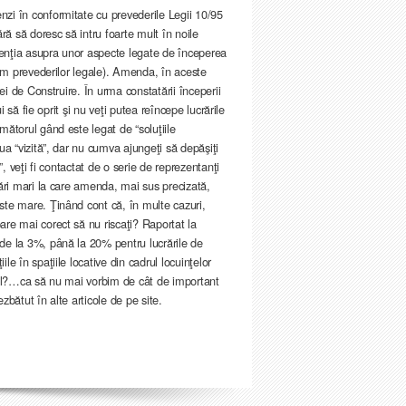
zi în conformitate cu prevederile Legii 10/95
ră să doresc să intru foarte mult în noile
atenţia asupra unor aspecte legate de începerea
orm prevederilor legale). Amenda, în aceste
ei de Construire. În urma constatării începerii
i să fie oprit şi nu veţi putea reîncepe lucrările
mătorul gând este legat de “soluţiile
ua “vizită”, dar nu cumva ajungeţi să depăşiţi
”, veţi fi contactat de o serie de reprezentanţi
rări mari la care amenda, mai sus precizată,
ste mare. Ţinând cont că, în multe cazuri,
are mai corect să nu riscaţi? Raportat la
de la 3%, până la 20% pentru lucrările de
e în spaţiile locative din cadrul locuinţelor
scul?…ca să nu mai vorbim de cât de important
zbătut în alte articole de pe site.