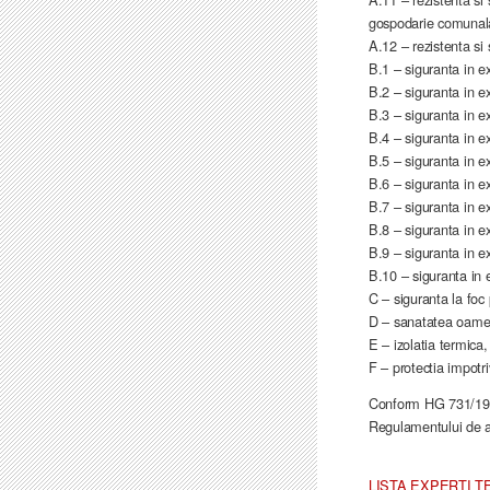
gospodarie comunal
A.12 – rezistenta si s
B.1 – siguranta in ex
B.2 – siguranta in ex
B.3 – siguranta in ex
B.4 – siguranta in ex
B.5 – siguranta in ex
B.6 – siguranta in ex
B.7 – siguranta in ex
B.8 – siguranta in ex
B.9 – siguranta in e
B.10 – siguranta in 
C – siguranta la foc
D – sanatatea oameni
E – izolatia termica
F – protectia impotr
Conform HG 731/1991
Regulamentului de ate
LISTA EXPERTI T