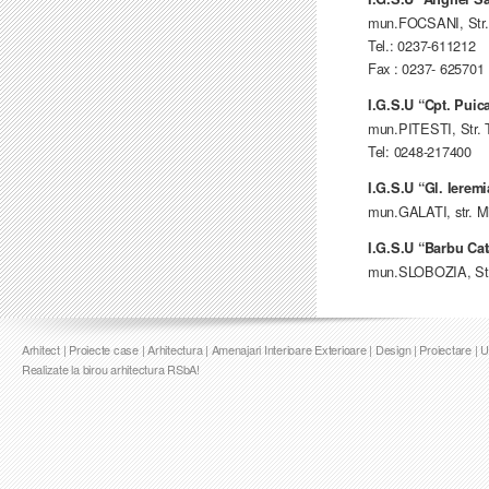
mun.FOCSANI, Str. D
Tel.: 0237-611212
Fax : 0237- 625701
I.G.S.U “Cpt. Puic
mun.PITESTI, Str. Tr
Tel: 0248-217400
I.G.S.U “Gl. Ierem
mun.GALATI, str. Mih
I.G.S.U “Barbu Cat
mun.SLOBOZIA, Str. 
Arhitect | Proiecte case | Arhitectura | Amenajari Interioare Exterioare | Design | Proiectare | 
Realizate la birou arhitectura RSbA!