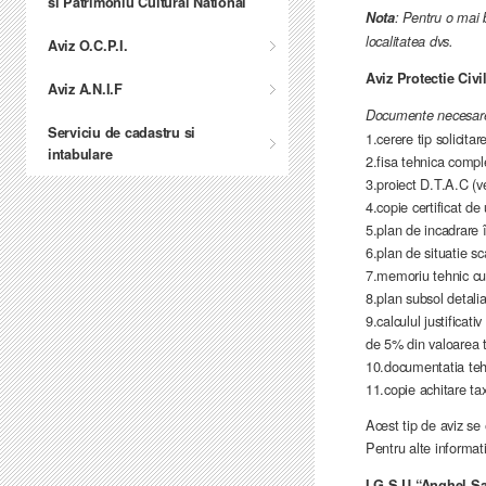
si Patrimoniu Cultural National
Nota
: Pentru o mai 
localitatea dvs.
Aviz O.C.P.I.
Aviz Protectie Civi
Aviz A.N.I.F
Documente necesar
Serviciu de cadastru si
1.cerere tip solicitar
intabulare
2.fisa tehnica compl
3.proiect D.T.A.C (ve
4.copie certificat d
5.plan de incadrare
6.plan de situatie 
7.memoriu tehnic cu 
8.plan subsol detalia
9.calculul justificat
de 5% din valoarea t
10.documentatia tehn
11.copie achitare tax
Acest tip de aviz se 
Pentru alte informati
I.G.S.U “Anghel S