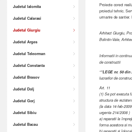
Proiecte corect real
Judetul Ialomita
proiectul tehnic. Ser
urmarire de santier.
Judetul Calarasi
Judetul Giurgiu
Arhitect Giurgiu, Pro
Bolintin-Vale, Arhit
Judetul Arges
Judetul Teleorman
Informatii in contin
de constructii
Judetul Constanta
“””
LEGE nr. 50 din 
Judetul Brasov
lucrarilor de constru
Art. 11
Judetul Dolj
(1) Se pot executa f
structura de rezistent
Judetul Gorj
(la data 14-feb-2009 
Judetul Sibiu
urgenta 214/2008 )
a) reparatii la împre
Judetul Bacau
forma acestora si ma
b) reparatii si înloc