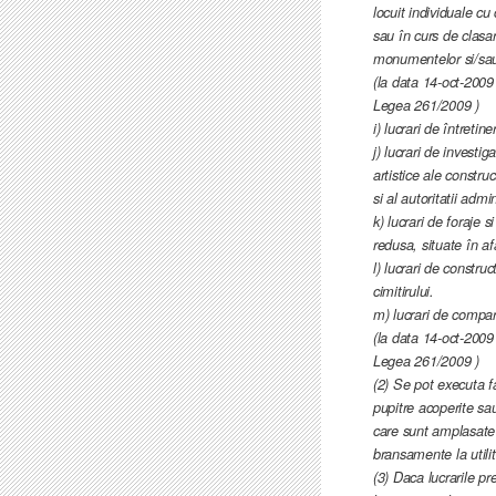
locuit individuale cu
sau în curs de clasar
monumentelor si/sau a
(la data 14-oct-2009 A
Legea 261/2009 )
i) lucrari de întretin
j) lucrari de investi
artistice ale construct
si al autoritatii adm
k) lucrari de foraje
redusa, situate în af
l) lucrari de constru
cimitirului.
m) lucrari de compar
(la data 14-oct-2009 A
Legea 261/2009 )
(2) Se pot executa f
pupitre acoperite sau 
care sunt amplasate d
bransamente la utilit
(3) Daca lucrarile pre