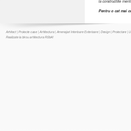
la constructiile menti
Pentru o cat mai co
Arhitect | Proiecte case | Arhitectura | Amenajari Interioare Exterioare | Design | Proiectare | 
Realizate la birou arhitectura RSbA!