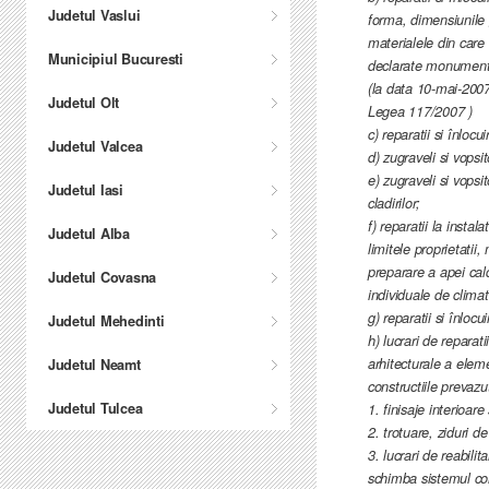
Judetul Vaslui
forma, dimensiunile g
materialele din care s
Municipiul Bucuresti
declarate monumente i
(la data 10-mai-2007 A
Judetul Olt
Legea 117/2007 )
c) reparatii si înlocu
Judetul Valcea
d) zugraveli si vopsito
e) zugraveli si vopsi
Judetul Iasi
cladirilor;
f) reparatii la instal
Judetul Alba
limitele proprietatii
preparare a apei ca
Judetul Covasna
individuale de climat
g) reparatii si înlocui
Judetul Mehedinti
h) lucrari de reparatii
arhitecturale a elem
Judetul Neamt
constructiile prevazute
Judetul Tulcea
1. finisaje interioar
2. trotuare, ziduri de
3. lucrari de reabili
schimba sistemul cons