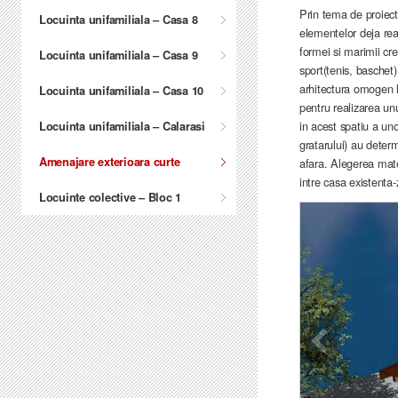
Prin tema de proiecta
Locuinta unifamiliala – Casa 8
elementelor deja real
formei si marimii cre
Locuinta unifamiliala – Casa 9
sport(tenis, baschet
arhitectura omogen l
Locuinta unifamiliala – Casa 10
pentru realizarea unu
in acest spatiu a un
Locuinta unifamiliala – Calarasi
gratarului) au determi
Amenajare exterioara curte
afara. Alegerea mater
intre casa existenta
Locuinte colective – Bloc 1