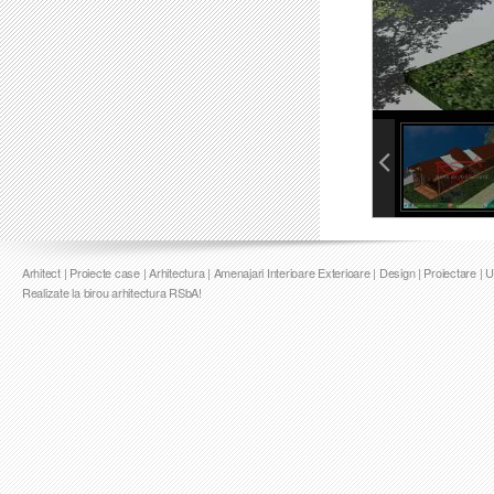
info heading
info content
Arhitect | Proiecte case | Arhitectura | Amenajari Interioare Exterioare | Design | Proiectare | 
Realizate la birou arhitectura RSbA!