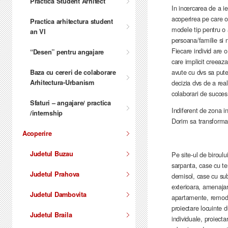
Practica Student Arhitect
In incercarea de a i
acoperirea pe care o 
Practica arhitectura student
modele tip pentru o 
an VI
persoana/familie si n
Fiecare individ are 
“Desen” pentru angajare
care implicit creeaza
avute cu dvs sa pute
Baza cu cereri de colaborare
Arhitectura-Urbanism
decizia dvs de a rea
colaborari de succes 
Sfaturi – angajare/ practica
Indiferent de zona in
/internship
Dorim sa transformam
Acoperire
Judetul Buzau
Pe site-ul de biroul
sarpanta, case cu t
Judetul Prahova
demisol, case cu su
exterioara, amenajar
Judetul Dambovita
apartamente, remodel
proiectare locuinte d
Judetul Braila
individuale, proiecta